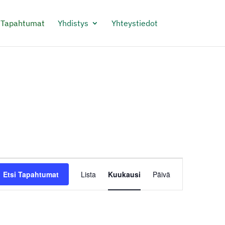
Tapahtumat
Yhdistys
Yhteystiedot
Tapahtuma
Etsi Tapahtumat
Lista
Kuukausi
Päivä
Views
Navigation