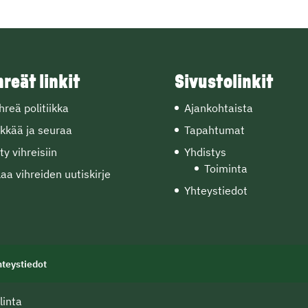
hreät linkit
Sivustolinkit
hreä politiikka
Ajankohtaista
kkää ja seuraa
Tapahtumat
ity vihreisiin
Yhdistys
Toiminta
laa vihreiden uutiskirje
Yhteystiedot
hteystiedot
linta