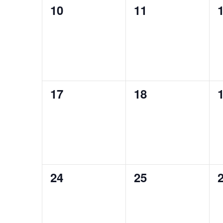
0
0
10
11
tapahtumat,
tapahtumat,
0
0
17
18
tapahtumat,
tapahtumat,
0
0
24
25
tapahtumat,
tapahtumat,