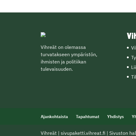
Vi
Vihreät on olemassa
Vi
turvatakseen ympäristön,
Ty
ihmisten ja politiikan
Li
tulevaisuuden.
Ti
Ajankohtaista
Tapahtumat
Yhdistys
Y
Vihreät
|
sivupaketti.vihreat.fi
|
Sivuston hal