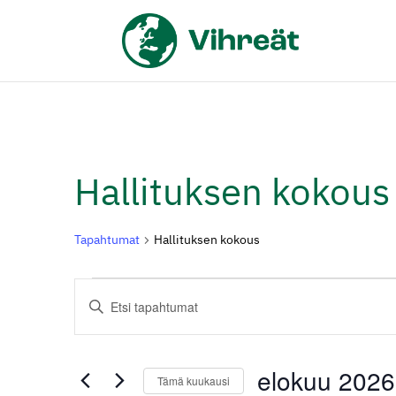
Hallituksen kokous
Tapahtumat
Hallituksen kokous
Tapahtumat
Tapahtumat
Syötä
Etsi
hakusana.
aja
Etsi
Tapahtumat
Näkymät
elokuu 2026
Tämä kuukausi
hakusanalla.