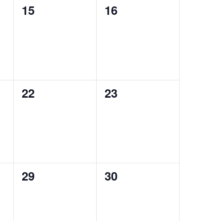
0
0
15
16
,
tapahtumat,
tapahtumat,
0
0
22
23
,
tapahtumat,
tapahtumat,
0
0
29
30
,
tapahtumat,
tapahtumat,