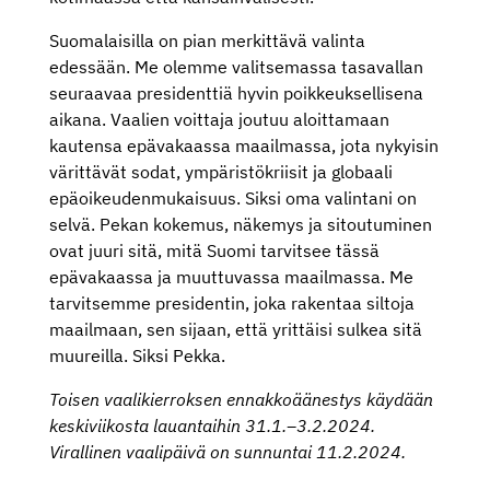
Suomalaisilla on pian merkittävä valinta
edessään. Me olemme valitsemassa tasavallan
seuraavaa presidenttiä hyvin poikkeuksellisena
aikana. Vaalien voittaja joutuu aloittamaan
kautensa epävakaassa maailmassa, jota nykyisin
värittävät sodat, ympäristökriisit ja globaali
epäoikeudenmukaisuus. Siksi oma valintani on
selvä. Pekan kokemus, näkemys ja sitoutuminen
ovat juuri sitä, mitä Suomi tarvitsee tässä
epävakaassa ja muuttuvassa maailmassa. Me
tarvitsemme presidentin, joka rakentaa siltoja
maailmaan, sen sijaan, että yrittäisi sulkea sitä
muureilla. Siksi Pekka.
Toisen vaalikierroksen ennakkoäänestys käydään
keskiviikosta lauantaihin 31.1.–3.2.2024.
Virallinen vaalipäivä on sunnuntai 11.2.2024.