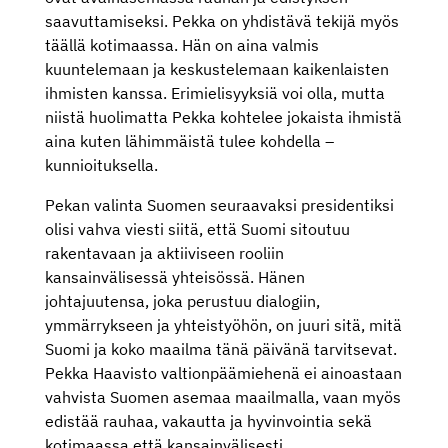
saavuttamiseksi. Pekka on yhdistävä tekijä myös
täällä kotimaassa. Hän on aina valmis
kuuntelemaan ja keskustelemaan kaikenlaisten
ihmisten kanssa. Erimielisyyksiä voi olla, mutta
niistä huolimatta Pekka kohtelee jokaista ihmistä
aina kuten lähimmäistä tulee kohdella –
kunnioituksella.
Pekan valinta Suomen seuraavaksi presidentiksi
olisi vahva viesti siitä, että Suomi sitoutuu
rakentavaan ja aktiiviseen rooliin
kansainvälisessä yhteisössä. Hänen
johtajuutensa, joka perustuu dialogiin,
ymmärrykseen ja yhteistyöhön, on juuri sitä, mitä
Suomi ja koko maailma tänä päivänä tarvitsevat.
Pekka Haavisto valtionpäämiehenä ei ainoastaan
vahvista Suomen asemaa maailmalla, vaan myös
edistää rauhaa, vakautta ja hyvinvointia sekä
kotimaassa että kansainvälisesti.