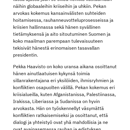
näihin globaaleihin kriiseihin ja uhkiin. Pekan
arvokas kokemus kansainvälisten suhteiden
hoitamisessa, rauhanneuvotteluprosesseissa ja
kriisien hallinnassa sekä hänen syvällinen
tietämyksensä ja aito sitoutuminen Suomen ja
koko maailman parempaan tulevaisuuteen
tekisivät hänestä erinomaisen tasavallan
presidentin.
Pekka Haavisto on koko uransa aikana osoittanut
hänen ainutlaatuisen kykynsä toimia
sillanrakentajana eri yksilöiden, ihmisryhmien ja
konfliktien osapuolten välillä. Pekan kokemus eri
kriisialueilla, kuten Afganistanissa, Palestiinassa,
Irakissa, Liberiassa ja Sudanissa on hyvin
arvokasta. Hän on työskennellyt väsymättä
konfliktien ratkaisemiseksi ja osoittanut, että
dialogi ja yhteistyö ovat yhä mahdollisia ja ne
ovat avainasemassa rauhan ja edistyksen