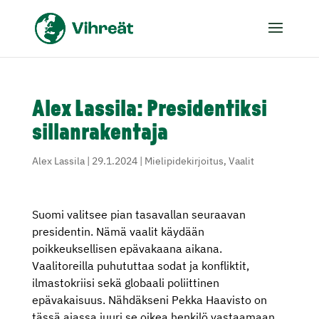
Alex Lassila: Presidentiksi
sillanrakentaja
Alex Lassila
|
29.1.2024
|
Mielipidekirjoitus
,
Vaalit
Suomi valitsee pian tasavallan seuraavan
presidentin. Nämä vaalit käydään
poikkeuksellisen epävakaana aikana.
Vaalitoreilla puhututtaa sodat ja konfliktit,
ilmastokriisi sekä globaali poliittinen
epävakaisuus. Nähdäkseni Pekka Haavisto on
tässä ajassa juuri se oikea henkilö vastaamaan