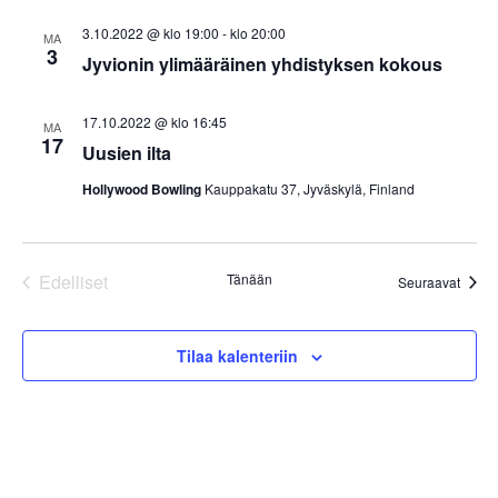
3.10.2022 @ klo 19:00
-
klo 20:00
MA
3
Jyvionin ylimääräinen yhdistyksen kokous
17.10.2022 @ klo 16:45
MA
17
Uusien ilta
Hollywood Bowling
Kauppakatu 37, Jyväskylä, Finland
Edelliset
Tänään
Tapah
Seuraavat
Tapahtumat
Tilaa kalenteriin