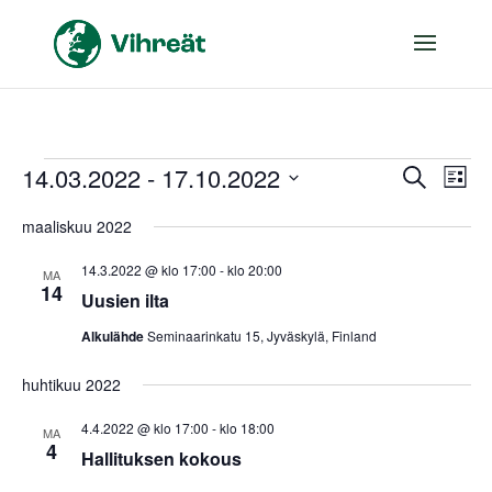
Tapahtumat
14.03.2022
 - 
17.10.2022
Tapaht
Tap
Etsi
Lista
Vie
Etsi
Valitse
Nav
maaliskuu 2022
aja
päivä.
Näkymä
14.3.2022 @ klo 17:00
-
klo 20:00
MA
14
navigoi
Uusien ilta
Alkulähde
Seminaarinkatu 15, Jyväskylä, Finland
huhtikuu 2022
4.4.2022 @ klo 17:00
-
klo 18:00
MA
4
Hallituksen kokous