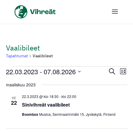
Vaalibileet
Tapahtumat
Vaalibileet
Tapahtumat
22.03.2023
 - 
07.08.2026
Tapaht
Tap
Etsi
Lista
Vie
Etsi
Valitse
Nav
maaliskuu 2023
aja
päivä.
Näkymä
22.3.2023 @ klo 18:30
-
klo 22:00
KE
22
navigoi
Sinivihreät vaalibileet
Boombox
Musica, Seminaarinmäki 15, Jyväskylä, Finland