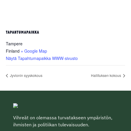
TAPAHTUMAPAIKKA
Tampere
Finland
+ Google Map
Näytä Tapahtumapaikka WWW-sivusto
Jyvionin syyskokous
Hallituksen kokous
Vihreät on olemassa turvatakseen ympäristön,
ihmisten ja politiikan tulevaisuuden.