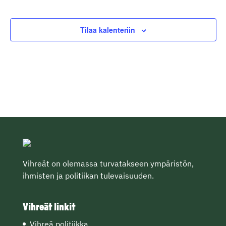
Tapahtumat
Tilaa kalenteriin
Vihreät on olemassa turvatakseen ympäristön,
ihmisten ja politiikan tulevaisuuden.
Vihreät linkit
Vihreä politiikka