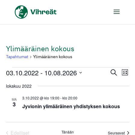
Ylimääräinen kokous
Tapahtumat
Ylimääräinen kokous
Tapahtumat
03.10.2022
 - 
10.08.2026
Tapaht
Tap
Etsi
Lista
Vie
Etsi
Valitse
Nav
lokakuu 2022
aja
päivä.
Näkymä
3.10.2022 @ klo 19:00
-
klo 20:00
MA
3
navigoi
Jyvionin ylimääräinen yhdistyksen kokous
Edelliset
Tänään
Tapah
Seuraavat